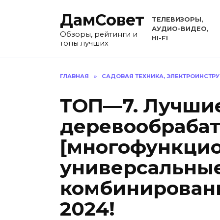
Перейти
ДамСовет
к
ТЕЛЕВИЗОРЫ,
содержанию
АУДИО-ВИДЕО,
Обзоры, рейтинги и
HI-FI
топы лучших
ГЛАВНАЯ
»
САДОВАЯ ТЕХНИКА, ЭЛЕКТРОИНСТР
ТОП—7. Лучши
деревообраба
[многофункци
универсальные
комбинированн
2024!