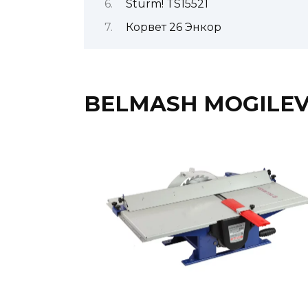
Sturm! TS15521
Корвет 26 Энкор
BELMASH MOGILEV 