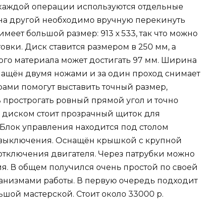
 каждой операции используются отдельные
 на другой необходимо вручную перекинуть
меет большой размер: 913 х 533, так что можно
овки. Диск ставится размером в 250 мм, а
го материала может достигать 97 мм. Ширина
снащён двумя ножами и за один проход снимает
рами помогут выставить точный размер,
 прострогать ровный прямой угол и точно
д диском стоит прозрачный щиток для
 Блок управления находится под столом
и выключения. Оснащён крышкой с крупной
отключения двигателя. Через патрубки можно
. В общем получился очень простой по своей
анизмами работы. В первую очередь подходит
шой мастерской. Стоит около 33000 р.