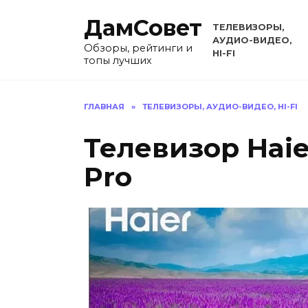
Перейти
ДамСовет
к
ТЕЛЕВИЗОРЫ,
содержанию
АУДИО-ВИДЕО,
Обзоры, рейтинги и
HI-FI
топы лучших
ГЛАВНАЯ
»
ТЕЛЕВИЗОРЫ, АУДИО-ВИДЕО, HI-FI
Телевизор Haie
Pro