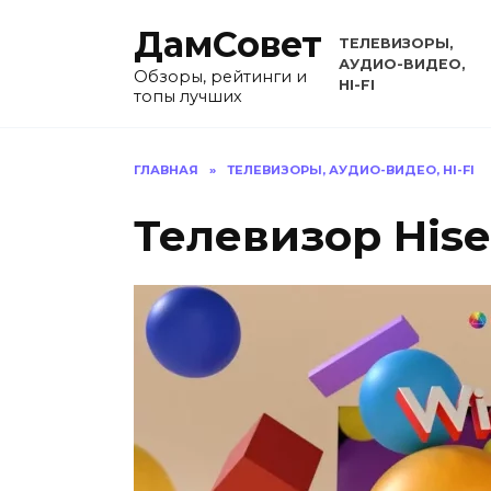
Перейти
ДамСовет
к
ТЕЛЕВИЗОРЫ,
содержанию
АУДИО-ВИДЕО,
Обзоры, рейтинги и
HI-FI
топы лучших
ГЛАВНАЯ
»
ТЕЛЕВИЗОРЫ, АУДИО-ВИДЕО, HI-FI
Телевизор His