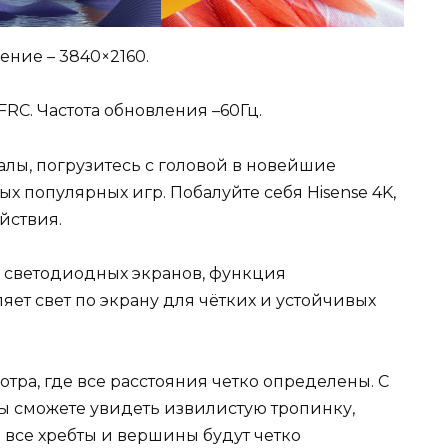
ние – 3840×2160.
FRC. Частота обновления –60Гц.
лы, погрузитесь с головой в новейшие
 популярных игр. Побалуйте себя Hisense 4K,
йствия.
х светодиодных экранов, функция
яет свет по экрану для чётких и устойчивых
ра, где все расстояния четко определены. С
ы сможете увидеть извилистую тропинку,
и все хребты и вершины будут четко