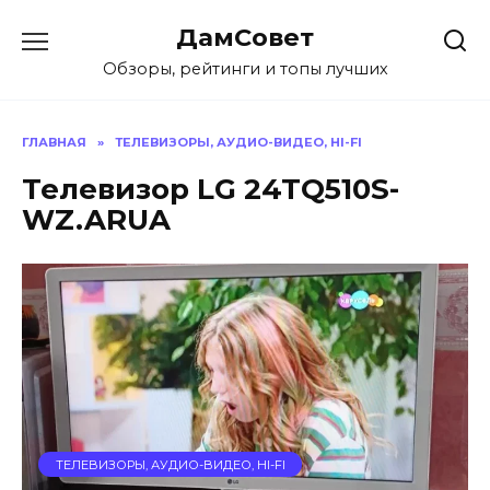
Перейти
ДамСовет
к
содержанию
Обзоры, рейтинги и топы лучших
ГЛАВНАЯ
»
ТЕЛЕВИЗОРЫ, АУДИО-ВИДЕО, HI-FI
Телевизор LG 24TQ510S-
WZ.ARUA
ТЕЛЕВИЗОРЫ, АУДИО-ВИДЕО, HI-FI