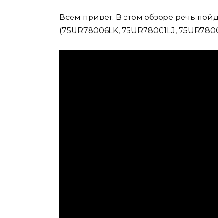
Всем привет. В этом обзоре речь пой
(75UR78006LK, 75UR78001LJ, 75UR7800