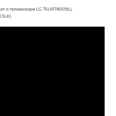
дет о телевизоре LG 75UR78009LL
3LK).