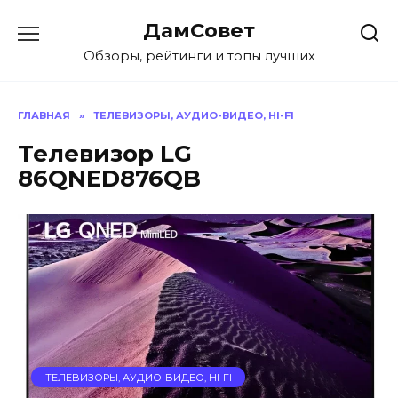
Перейти
ДамСовет
к
содержанию
Обзоры, рейтинги и топы лучших
ГЛАВНАЯ
»
ТЕЛЕВИЗОРЫ, АУДИО-ВИДЕО, HI-FI
Телевизор LG
86QNED876QB
ТЕЛЕВИЗОРЫ, АУДИО-ВИДЕО, HI-FI