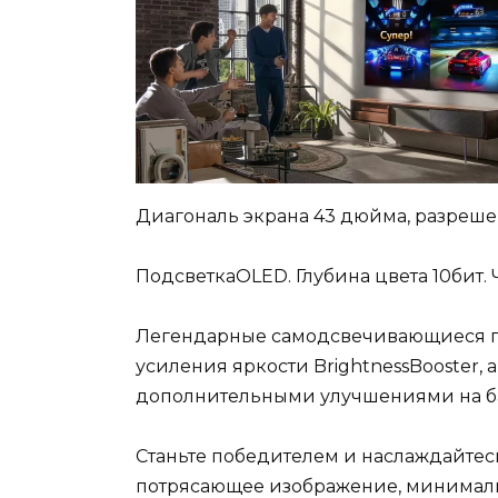
Диагональ экрана 43 дюйма, разрешен
ПодсветкаOLED. Глубина цвета 10бит. 
Легендарные самодсвечивающиеся пи
усиления яркости BrightnessBooster, 
дополнительными улучшениями на баз
Станьте победителем и наслаждайтесь
потрясающее изображение, минимальн