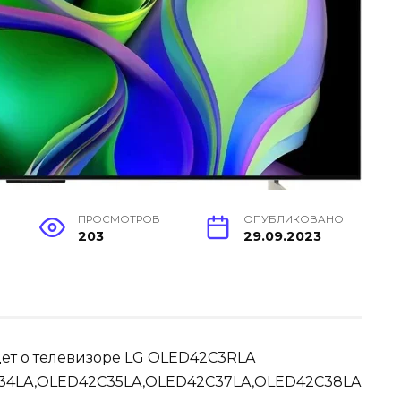
ПРОСМОТРОВ
ОПУБЛИКОВАНО
203
29.09.2023
дет о телевизоре LG OLED42C3RLA
34LA,OLED42C35LA,OLED42C37LA,OLED42C38LA