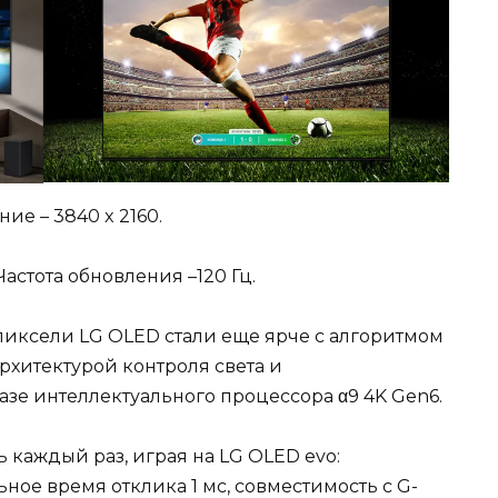
ие – 3840 x 2160.
Частота обновления –120 Гц.
ксели LG OLED стали еще ярче с алгоритмом
архитектурой контроля света и
е интеллектуального процессора α9 4K Gen6.
 каждый раз, играя на LG OLED evo:
ое время отклика 1 мс, совместимость с G-