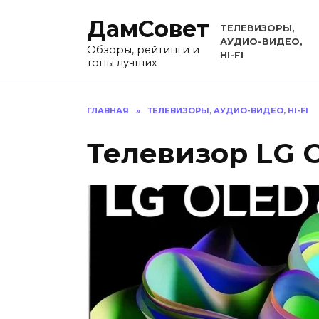
Перейти
ДамСовет
к
ТЕЛЕВИЗОРЫ,
содержанию
АУДИО-ВИДЕО,
Обзоры, рейтинги и
HI-FI
топы лучших
ГЛАВНАЯ
»
ТЕЛЕВИЗОРЫ, АУДИО-ВИДЕО, HI-FI
Телевизор LG