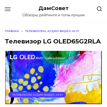
Перейти
ДамСовет
к
содержанию
Обзоры, рейтинги и топы лучших
ГЛАВНАЯ
»
ТЕЛЕВИЗОРЫ, АУДИО-ВИДЕО, HI-FI
Телевизор LG OLED65G2RLA
ТЕЛЕВИЗОРЫ, АУДИО-ВИДЕО, HI-FI