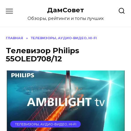
Перейти
ДамСовет
к
содержанию
Обзоры, рейтинги и топы лучших
ГЛАВНАЯ
»
ТЕЛЕВИЗОРЫ, АУДИО-ВИДЕО, HI-FI
Телевизор Philips
55OLED708/12
ТЕЛЕВИЗОРЫ, АУДИО-ВИДЕО, HI-FI