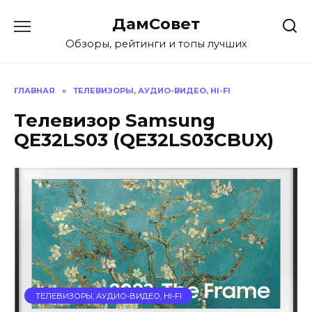
Перейти
ДамСовет
к
содержанию
Обзоры, рейтинги и топы лучших
ГЛАВНАЯ
»
ТЕЛЕВИЗОРЫ, АУДИО-ВИДЕО, HI-FI
Телевизор Samsung
QE32LS03 (QE32LS03CBUX)
ТЕЛЕВИЗОРЫ, АУДИО-ВИДЕО, HI-FI