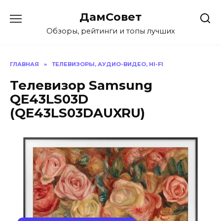
Перейти
ДамСовет
к
содержанию
Обзоры, рейтинги и топы лучших
ГЛАВНАЯ
»
ТЕЛЕВИЗОРЫ, АУДИО-ВИДЕО, HI-FI
Телевизор Samsung
QE43LS03D
(QE43LS03DAUXRU)