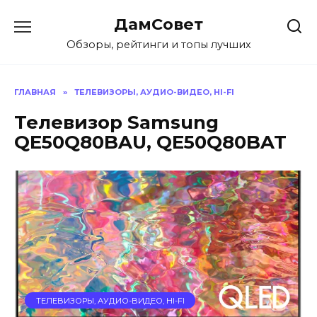
Перейти
ДамСовет
к
содержанию
Обзоры, рейтинги и топы лучших
ГЛАВНАЯ
»
ТЕЛЕВИЗОРЫ, АУДИО-ВИДЕО, HI-FI
Телевизор Samsung
QE50Q80BAU, QE50Q80BAT
ТЕЛЕВИЗОРЫ, АУДИО-ВИДЕО, HI-FI