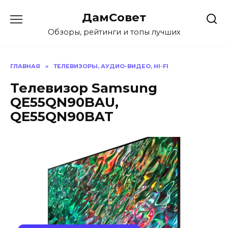
Перейти
ДамСовет
к
содержанию
Обзоры, рейтинги и топы лучших
ГЛАВНАЯ
»
ТЕЛЕВИЗОРЫ, АУДИО-ВИДЕО, HI-FI
Телевизор Samsung
QE55QN90BAU,
QE55QN90BAT