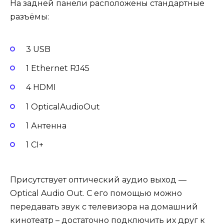
На задней панели расположены стандартные
разъёмы:
3 USB
1 Ethernet RJ45
4 HDMI
1 OpticalAudioOut
1 Антенна
1 CI+
Присутствует оптический аудио выход —
Optical Audio Out. С его помощью можно
передавать звук с телевизора на домашний
кинотеатр – достаточно подключить их друг к