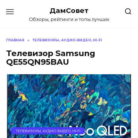
Перейти
ДамСовет
к
содержанию
Обзоры, рейтинги и топы лучших
ГЛАВНАЯ
»
ТЕЛЕВИЗОРЫ, АУДИО-ВИДЕО, HI-FI
Телевизор Samsung
QE55QN95BAU
ТЕЛЕВИЗОРЫ, АУДИО-ВИДЕО, HI-FI