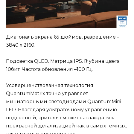
Диагональ экрана 65 дюймов, разрешение –
3840 x 2160.
Подсветка QLED. Матрица IPS. Глубина цвета
10бит. Частота обновления –100 Гц.
Усовершенствованная технология
QuantumMatrix точно управляет
миниатюрными светодиодами QuantumMini
LED. Благодаря ультраточному управлению
подсветкой, зритель сможет наслаждаться
прекрасной детализацией как в самых темных,
так и в самых ярких сценах.