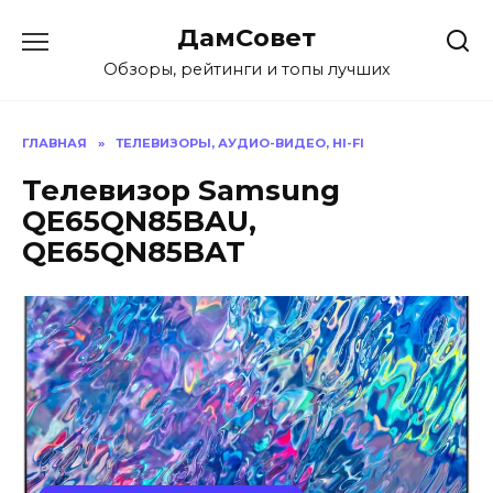
Перейти
ДамСовет
к
содержанию
Обзоры, рейтинги и топы лучших
ГЛАВНАЯ
»
ТЕЛЕВИЗОРЫ, АУДИО-ВИДЕО, HI-FI
Телевизор Samsung
QE65QN85BAU,
QE65QN85BAT