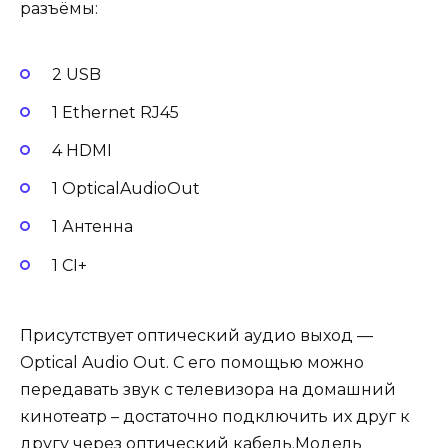
разъёмы:
2 USB
1 Ethernet RJ45
4 HDMI
1 OpticalAudioOut
1 Антенна
1 CI+
Присутствует оптический аудио выход —
Optical Audio Out. С его помощью можно
передавать звук с телевизора на домашний
кинотеатр – достаточно подключить их друг к
другу через оптический кабель.Модель