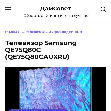
Перейти
ДамСовет
к
содержанию
Обзоры, рейтинги и топы лучших
ГЛАВНАЯ
»
ТЕЛЕВИЗОРЫ, АУДИО-ВИДЕО, HI-FI
Телевизор Samsung
QE75Q80C
(QE75Q80CAUXRU)