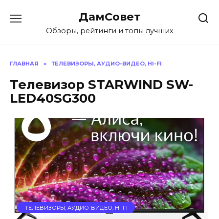
Перейти
ДамСовет
к
содержанию
Обзоры, рейтинги и топы лучших
ГЛАВНАЯ
»
ТЕЛЕВИЗОРЫ, АУДИО-ВИДЕО, HI-FI
Телевизор STARWIND SW-
LED40SG300
ТЕЛЕВИЗОРЫ, АУДИО-ВИДЕО, HI-FI