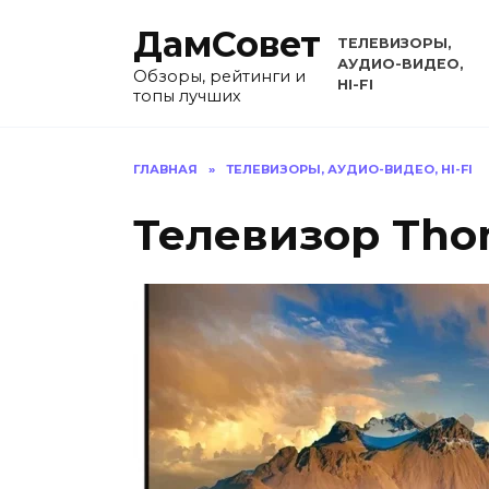
Перейти
ДамСовет
к
ТЕЛЕВИЗОРЫ,
содержанию
АУДИО-ВИДЕО,
Обзоры, рейтинги и
HI-FI
топы лучших
ГЛАВНАЯ
»
ТЕЛЕВИЗОРЫ, АУДИО-ВИДЕО, HI-FI
Телевизор Th