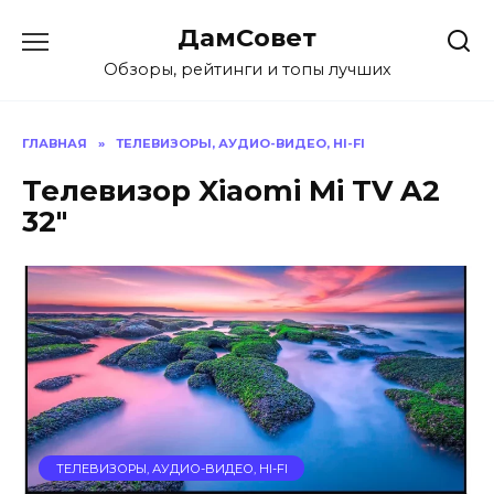
Перейти
ДамСовет
к
содержанию
Обзоры, рейтинги и топы лучших
ГЛАВНАЯ
»
ТЕЛЕВИЗОРЫ, АУДИО-ВИДЕО, HI-FI
Телевизор Xiaomi Mi TV A2
32″
ТЕЛЕВИЗОРЫ, АУДИО-ВИДЕО, HI-FI