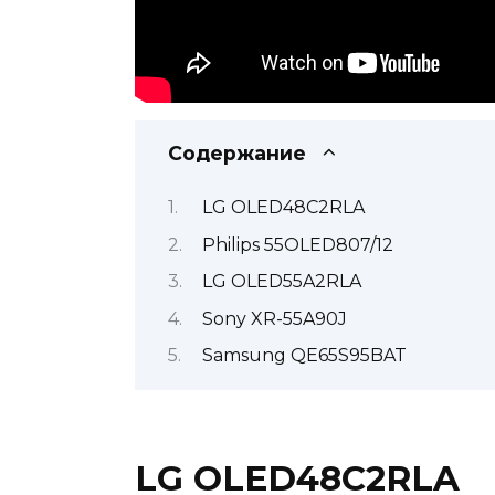
Содержание
LG OLED48C2RLA
Philips 55OLED807/12
LG OLED55A2RLA
Sony XR-55A90J
Samsung QE65S95BAT
LG OLED48C2RLA