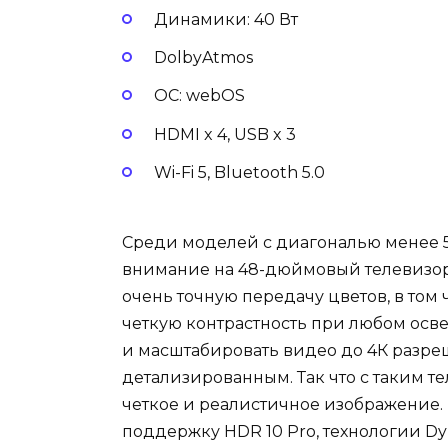
Динамики: 40 Вт
DolbyAtmos
ОС: webOS
HDMI x 4, USB x 3
Wi-Fi 5, Bluetooth 5.0
Среди моделей с диагональю менее 
внимание на 48-дюймовый телевизор
очень точную передачу цветов, в том
четкую контрастность при любом осве
и масштабировать видео до 4К разреш
детализированным. Так что с таким т
четкое и реалистичное изображение. 
поддержку HDR 10 Pro, технологии Dy