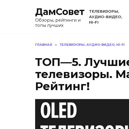
Перейти
ДамСовет
к
ТЕЛЕВИЗОРЫ,
содержанию
АУДИО-ВИДЕО,
Обзоры, рейтинги и
HI-FI
топы лучших
ГЛАВНАЯ
»
ТЕЛЕВИЗОРЫ, АУДИО-ВИДЕО, HI-FI
ТОП—5. Лучши
телевизоры. Ма
Рейтинг!