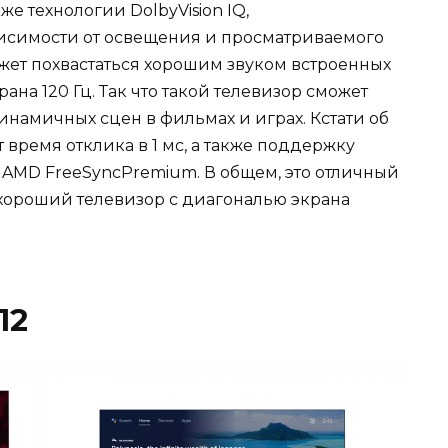
же технологии DolbyVision IQ,
симости от освещения и просматриваемого
ожет похвастаться хорошим звуком встроенных
на 120 Гц. Так что такой телевизор сможет
намичных сцен в фильмах и играх. Кстати об
 время отклика в 1 мс, а также поддержку
 и AMD FreeSyncPremium. В общем, это отличный
 хороший телевизор с диагональю экрана
12