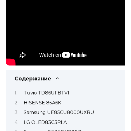
Содержание
Tuvio TD86UFBTV1
HISENSE 85A6K
Samsung UE85CU8000UXRU
LG OLED83C3RLA