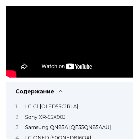
Содержание
LG C1 [OLED55C1RLA]
Sony XR-55X90J
Samsung QN85A [QE55QN85AAU]
LG QNED [50QNED816QA]