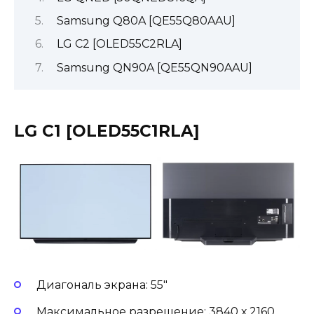
Samsung Q80A [QE55Q80AAU]
LG C2 [OLED55C2RLA]
Samsung QN90A [QE55QN90AAU]
LG C1 [OLED55C1RLA]
Диагональ экрана: 55″
Максимальное разрешение: 3840 х 2160