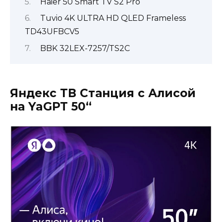
Haier 50 Smart TV S2 Pro
Tuvio 4K ULTRA HD QLED Frameless
TD43UFBCV5
BBK 32LEX-7257/TS2C
Яндекс ТВ Станция с Алисой
на YaGPT 50“