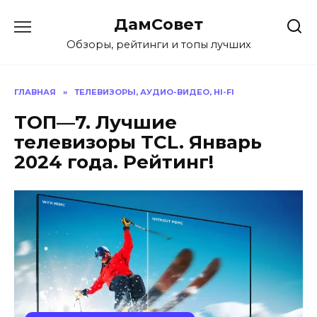
Перейти
ДамСовет
к
содержанию
Обзоры, рейтинги и топы лучших
ГЛАВНАЯ
»
ТЕЛЕВИЗОРЫ, АУДИО-ВИДЕО, HI-FI
ТОП—7. Лучшие
телевизоры TCL. Январь
2024 года. Рейтинг!