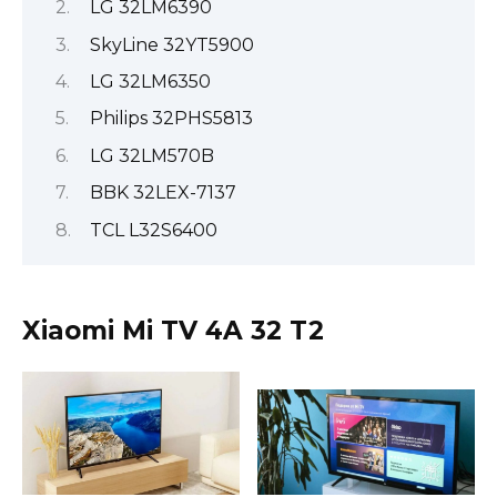
LG 32LM6390
SkyLine 32YT5900
LG 32LM6350
Philips 32PHS5813
LG 32LM570B
BBK 32LEX-7137
TCL L32S6400
Xiaomi Mi TV 4A 32 T2