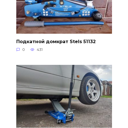
Подкатной домкрат Stels 51132
0
431