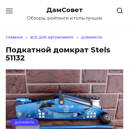
Перейти
ДамСовет
к
содержанию
Обзоры, рейтинги и топы лучших
ГЛАВНАЯ
»
ВСЁ ДЛЯ АВТОМОБИЛЯ
»
ДОМКРАТЫ
Подкатной домкрат Stels
51132
ДОМКРАТЫ