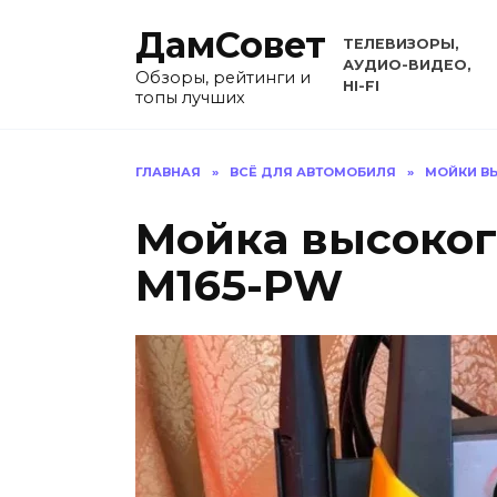
Перейти
ДамСовет
к
ТЕЛЕВИЗОРЫ,
содержанию
АУДИО-ВИДЕО,
Обзоры, рейтинги и
HI-FI
топы лучших
ГЛАВНАЯ
»
ВСЁ ДЛЯ АВТОМОБИЛЯ
»
МОЙКИ В
Мойка высоког
M165-PW