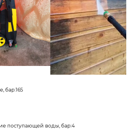
, бар:165
е поступающей воды, бар:4