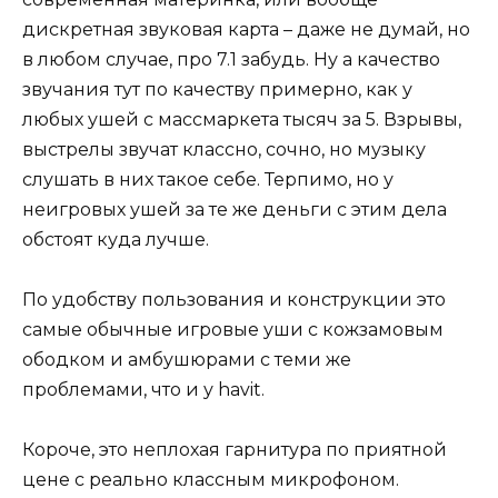
дискретная звуковая карта – даже не думай, но
в любом случае, про 7.1 забудь. Ну а качество
звучания тут по качеству примерно, как у
любых ушей с массмаркета тысяч за 5. Взрывы,
выстрелы звучат классно, сочно, но музыку
слушать в них такое себе. Терпимо, но у
неигровых ушей за те же деньги с этим дела
обстоят куда лучше.
По удобству пользования и конструкции это
самые обычные игровые уши с кожзамовым
ободком и амбушюрами с теми же
проблемами, что и у havit.
Короче, это неплохая гарнитура по приятной
цене с реально классным микрофоном.