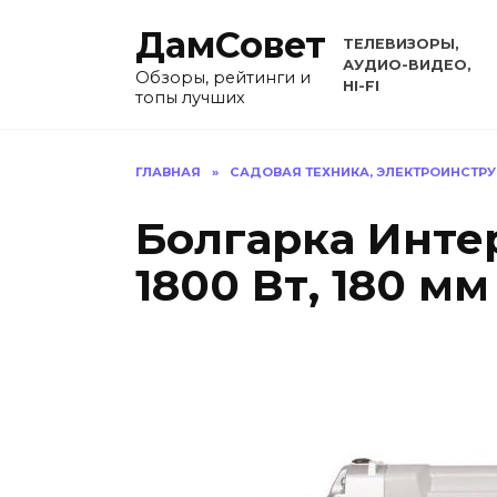
Перейти
ДамСовет
к
ТЕЛЕВИЗОРЫ,
содержанию
АУДИО-ВИДЕО,
Обзоры, рейтинги и
HI-FI
топы лучших
ГЛАВНАЯ
»
САДОВАЯ ТЕХНИКА, ЭЛЕКТРОИНСТР
Болгарка Интер
1800 Вт, 180 мм