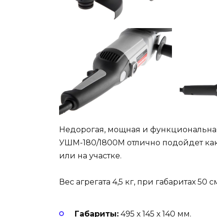
Недорогая, мощная и функциональн
УШМ-180/1800М отлично подойдет как 
или на участке.
Вес агрегата 4,5 кг, при габаритах 50 с
Габариты:
495 х 145 х 140 мм.