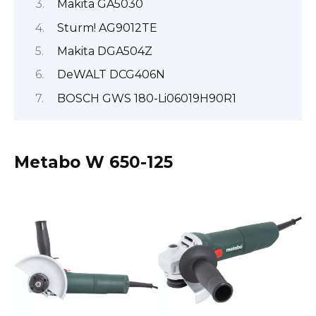
Makita GA5030
Sturm! AG9012TE
Makita DGA504Z
DeWALT DCG406N
BOSCH GWS 180-Li06019H90R1
Metabo W 650-125