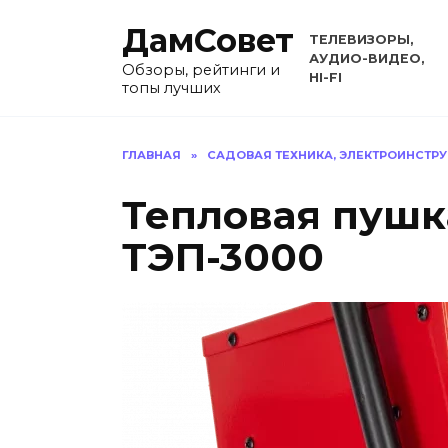
Перейти
ДамСовет
к
ТЕЛЕВИЗОРЫ,
содержанию
АУДИО-ВИДЕО,
Обзоры, рейтинги и
HI-FI
топы лучших
ГЛАВНАЯ
»
САДОВАЯ ТЕХНИКА, ЭЛЕКТРОИНСТР
Тепловая пушк
ТЭП-3000