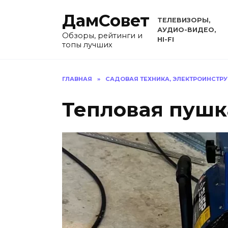
Перейти
ДамСовет
к
ТЕЛЕВИЗОРЫ,
содержанию
АУДИО-ВИДЕО,
Обзоры, рейтинги и
HI-FI
топы лучших
ГЛАВНАЯ
»
САДОВАЯ ТЕХНИКА, ЭЛЕКТРОИНСТР
Тепловая пушк