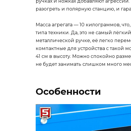
ручках и ножках добавляют агрессии. 
разогреть и полярную станцию, и гар
Масса агрегата — 10 килограммов, что
типа техники. Да, это не самый лёгки
металлической ручке, её легко переме
компактные для устройства с такой мо
41 см в высоту. Можно спокойно разме
не будет занимать слишком много мес
Особенности