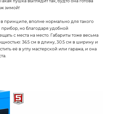
Такая пушка выглядит так, будто она готова
аж зимой!
, в принципе, вполне нормально для такого
й прибор, но благодаря удобной
щать с места на место. Габариты тоже весьма
щностью: 36.5 см в длину, 30.5 см в ширину и
стить её в углу мастерской или гаража, и она
та.