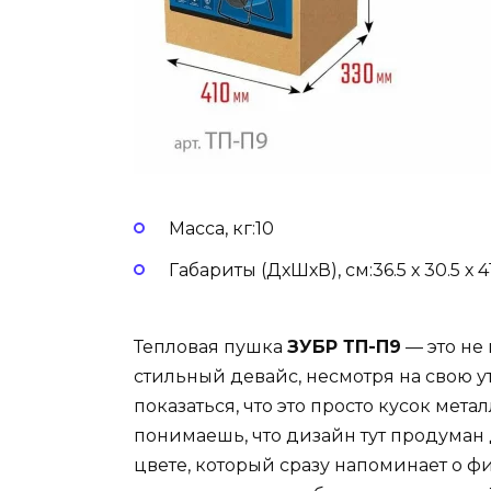
Масса, кг:10
Габариты (ДхШхВ), см:36.5 х 30.5 х 4
Тепловая пушка
ЗУБР ТП-П9
— это не
стильный девайс, несмотря на свою 
показаться, что это просто кусок мета
понимаешь, что дизайн тут продуман
цвете, который сразу напоминает о ф