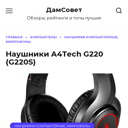
Перейти
ДамСовет
к
содержанию
Обзоры, рейтинги и топы лучших
ГЛАВНАЯ
»
КОМПЬЮТЕРЫ
»
НАУШНИКИ КОМПЬЮТЕРНЫЕ,
МИКРОФОНЫ
Наушники A4Tech G220
(G220S)
НАУШНИКИ КОМПЬЮТЕРНЫЕ, МИКРОФОНЫ