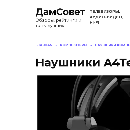
Перейти
ДамСовет
к
ТЕЛЕВИЗОРЫ,
содержанию
АУДИО-ВИДЕО,
Обзоры, рейтинги и
HI-FI
топы лучших
ГЛАВНАЯ
»
КОМПЬЮТЕРЫ
»
НАУШНИКИ КОМП
Наушники A4T