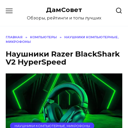
Перейти
ДамСовет
к
содержанию
Обзоры, рейтинги и топы лучших
ГЛАВНАЯ
»
КОМПЬЮТЕРЫ
»
НАУШНИКИ КОМПЬЮТЕРНЫЕ,
МИКРОФОНЫ
Наушники Razer BlackShark
V2 HyperSpeed
НАУШНИКИ КОМПЬЮТЕРНЫЕ, МИКРОФОНЫ