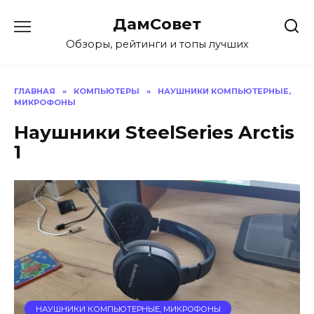
Перейти
ДамСовет
к
содержанию
Обзоры, рейтинги и топы лучших
ГЛАВНАЯ
»
КОМПЬЮТЕРЫ
»
НАУШНИКИ КОМПЬЮТЕРНЫЕ,
МИКРОФОНЫ
Наушники SteelSeries Arctis
1
НАУШНИКИ КОМПЬЮТЕРНЫЕ, МИКРОФОНЫ