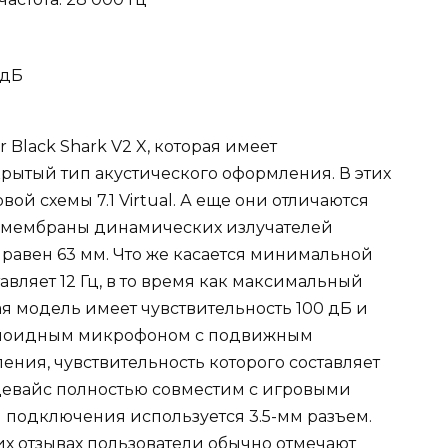
 дБ
 Black Shark V2 X, которая имеет
рытый тип акустического оформления. В этих
й схемы 7.1 Virtual. А еще они отличаются
 мембраны динамических излучателей
 равен 63 мм. Что же касается минимальной
авляет 12 Гц, в то время как максимальный
ая модель имеет чувствительность 100 дБ и
диоидным микрофоном с подвижным
ия, чувствительность которого составляет
от девайс полностью совместим с игровыми
ля подключения используется 3.5-мм разъем.
оих отзывах пользователи обычно отмечают