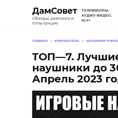
Перейти
ДамСовет
к
ТЕЛЕВИЗОРЫ,
содержанию
АУДИО-ВИДЕО,
Обзоры, рейтинги и
HI-FI
топы лучших
ГЛАВНАЯ
»
КОМПЬЮТЕРЫ
»
НАУШНИКИ КОМП
ТОП—7. Лучши
наушники до 3
Апрель 2023 го