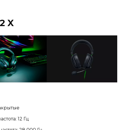
V2 X
закрытые
тота: 12 Гц
стота: 28 000 Гц