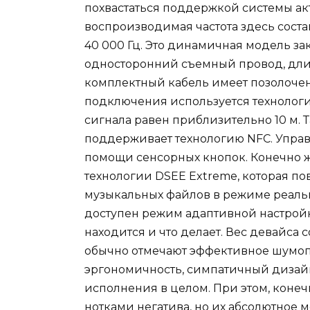
похвастаться поддержкой системы а
воспроизводимая частота здесь состав
40 000 Гц. Это динамичная модель зак
односторонний съемный провод, длина
комплектный кабель имеет позолоче
подключения используется технология
сигнала равен приблизительно 10 м. Т
поддерживает технологию NFC. Упра
помощи сенсорных кнопок. Конечно ж
технологии DSEE Extreme, которая п
музыкальных файлов в режиме реаль
доступен режим адаптивной настройки
находится и что делает. Вес девайса с
обычно отмечают эффективное шумоп
эргономичность, симпатичный дизайн,
исполнения в целом. При этом, конеч
нотками негатива, но их абсолютное 