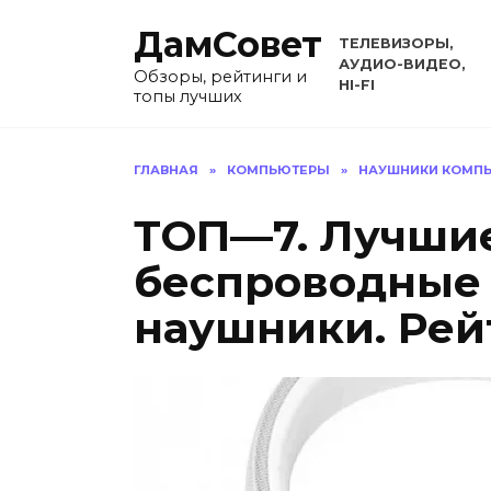
Перейти
ДамСовет
к
ТЕЛЕВИЗОРЫ,
содержанию
АУДИО-ВИДЕО,
Обзоры, рейтинги и
HI-FI
топы лучших
ГЛАВНАЯ
»
КОМПЬЮТЕРЫ
»
НАУШНИКИ КОМП
ТОП—7. Лучши
беспроводные 
наушники. Рейт