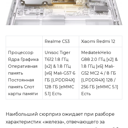
Realme C53
Xiaomi Redmi 12
Процессор
Unisoc Tiger
MediatekHelio
Ядра Графика
T612 1.8 ГГц
G88 2.0 ГГц [x2] &
Оперативная
[x2] & 1.8 ГГц
1.8 ГГц [x6] Mali-
память
[x6] Mali-G57 6
G52 MC2 4 / 8 ГБ
Постоянная
ГБ [LPDDR4X]
[LPDDR4X] 128 /
память Слот
128 ГБ [eMMC
256 ГБ [eMMC 5.1]
карты памяти
5.1] Есть
Есть
Наибольший сюрприз ожидает при разборе
характеристик «железа», отвечающего за