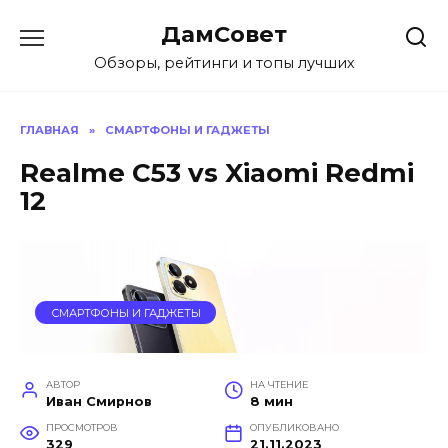
Перейти
ДамСовет
к
содержанию
Обзоры, рейтинги и топы лучших
ГЛАВНАЯ
»
СМАРТФОНЫ И ГАДЖЕТЫ
Realme C53 vs Xiaomi Redmi
12
СМАРТФОНЫ И ГАДЖЕТЫ
АВТОР
НА ЧТЕНИЕ
Иван Смирнов
8 мин
ПРОСМОТРОВ
ОПУБЛИКОВАНО
329
21.11.2023