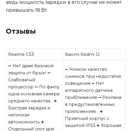
ведь мощность зарядки в его случае не может
превышать 18 Вт.
Отзывы
Realme C53
Xiaomi Redmi 12
➖ Нет даже базовой
➖ Низкое качество
защиты от брызг ➖
снимков при недостатке
Слабоватый
освещения ➖ Нет
процессор ➖ По факту
аппаратного датчика
одна основная камера
приближения ➖ Реклама
среднего качества ➕
в предустановленных
Быстрая зарядка и
приложениях ➕
неплохая
Приятный корпус с
автономность ➕
защитой IP53 ➕ Хорошая
Отдельный слот для