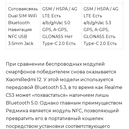
Сотоваясвязь
GSM / HSPA / 4G
GSM / HSPA / 4G
Dual SIM WiFi
LTE Есть
LTE Есть
Bluetooth
a/b/g/n/ac 5.0
a/b/g/n/ac 5.3
Навигация
GPS, A-GPS,
GPS, A-GPS,
NFC USB
GLONASS Нет
GLONASS Есть
3.5mm Jack
Type-C 2.0 Есть
Type-C 2.0 Есть
При сравнении беспроводных модулей
смартфонов победителем снова оказывается
XiaomiRedmi 12. У этой модели используется
передовой Bluetooth 5.3, в то время как Realme
C53 может «похвастаться» наличием лишь
Bluetooth 5.0. Однако главным преимуществом
Редмика является модуль NFC, позволяющий
превратить его в портативный кошелек
посредством установки соответствующего