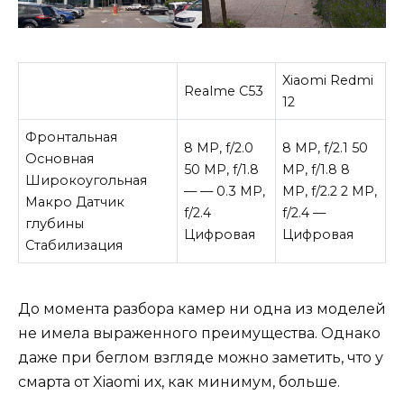
Xiaomi Redmi
Realme C53
12
Фронтальная
8 MP, f/2.0
8 MP, f/2.1 50
Основная
50 MP, f/1.8
MP, f/1.8 8
Широкоугольная
— — 0.3 MP,
MP, f/2.2 2 MP,
Макро Датчик
f/2.4
f/2.4 —
глубины
Цифровая
Цифровая
Стабилизация
До момента разбора камер ни одна из моделей
не имела выраженного преимущества. Однако
даже при беглом взгляде можно заметить, что у
смарта от Xiaomi их, как минимум, больше.