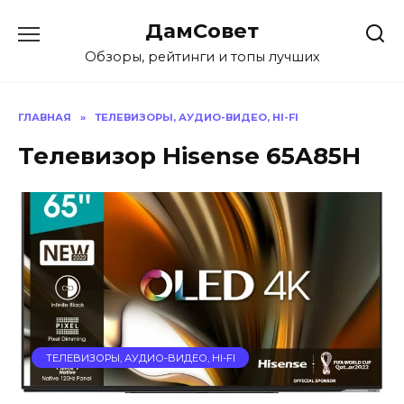
Перейти
ДамСовет
к
содержанию
Обзоры, рейтинги и топы лучших
ГЛАВНАЯ
»
ТЕЛЕВИЗОРЫ, АУДИО-ВИДЕО, HI-FI
Телевизор Hisense 65A85H
ТЕЛЕВИЗОРЫ, АУДИО-ВИДЕО, HI-FI