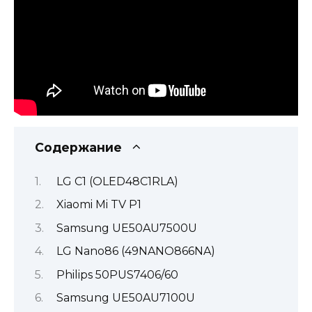
Содержание
LG C1 (OLED48C1RLA)
Xiaomi Mi TV P1
Samsung UE50AU7500U
LG Nano86 (49NANO866NA)
Philips 50PUS7406/60
Samsung UE50AU7100U