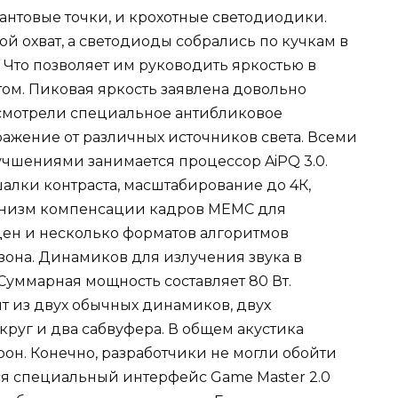
антовые точки, и крохотные светодиодики.
й охват, а светодиоды собрались по кучкам в
 Что позволяет им руководить яркостью в
стом. Пиковая яркость заявлена довольно
усмотрели специальное антибликовое
ражение от различных источников света. Всеми
чшениями занимается процессор AiPQ 3.0.
алки контраста, масштабирование до 4К,
ханизм компенсации кадров MEMC для
ен и несколько форматов алгоритмов
она. Динамиков для излучения звука в
 Суммарная мощность составляет 80 Вт.
ит из двух обычных динамиков, двух
круг и два сабвуфера. В общем акустика
торон. Конечно, разработчики не могли обойти
ся специальный интерфейс Game Master 2.0