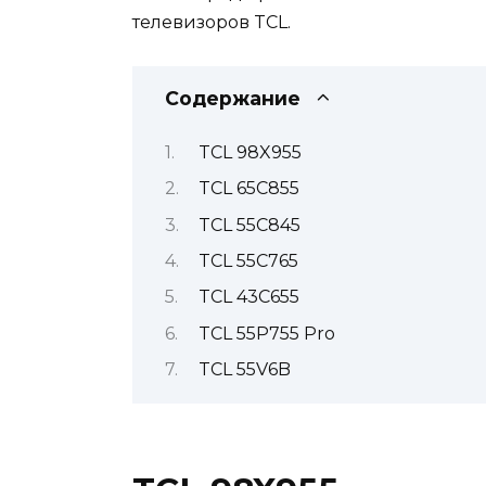
телевизоров TCL.
Содержание
TCL 98X955
TCL 65C855
TCL 55C845
TCL 55C765
TCL 43C655
TCL 55P755 Pro
TCL 55V6B