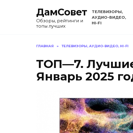
Перейти
ДамСовет
к
ТЕЛЕВИЗОРЫ,
содержанию
АУДИО-ВИДЕО,
Обзоры, рейтинги и
HI-FI
топы лучших
ГЛАВНАЯ
»
ТЕЛЕВИЗОРЫ, АУДИО-ВИДЕО, HI-FI
ТОП—7. Лучшие
Январь 2025 го