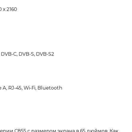
 х 2160
 DVB-C, DVB-S, DVB-S2
A, RJ-45, Wi-Fi, Bluetooth
серии C855 с размером экрана в 65 дюймов. Как